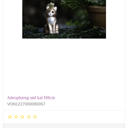
Juleophæng rød kat H8cm
VON1227000080057