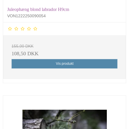
Juleophæng blond labrador H9cm
VON1222250090054
155,00 DKK
108,50 DKK
Vis produkt