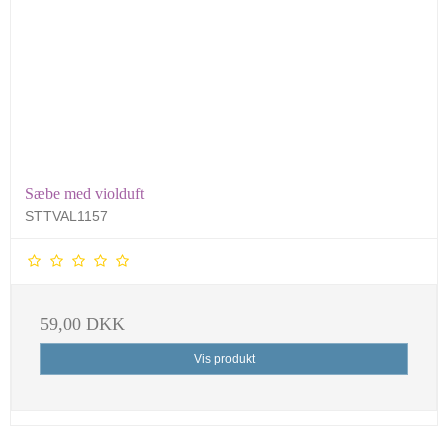
Sæbe med violduft
STTVAL1157
59,00 DKK
Vis produkt