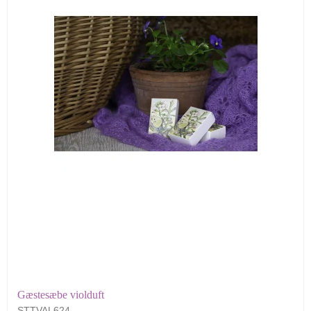
Gæstesæbe violduft
STTVAL624