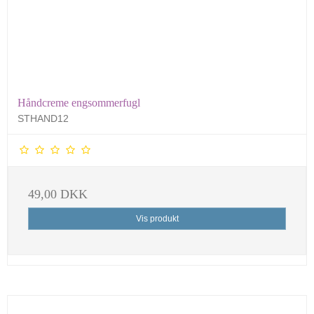
Håndcreme engsommerfugl
STHAND12
49,00 DKK
Vis produkt