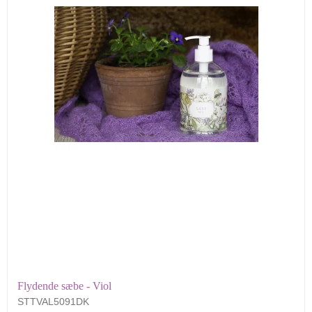
Flydende sæbe - Viol
STTVAL5091DK