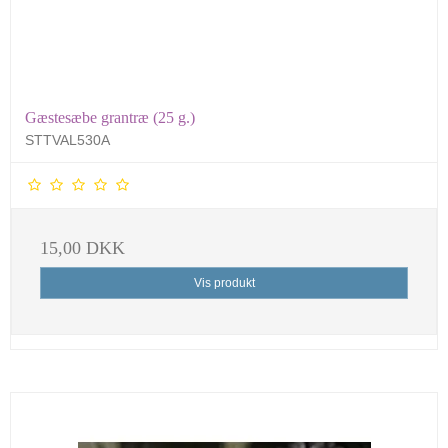
Gæstesæbe grantræ (25 g.)
STTVAL530A
15,00 DKK
Vis produkt