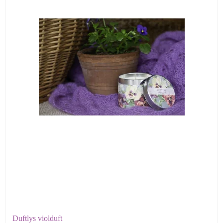
Duftlys violduft