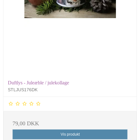
Duftlys - Juleæble / julekollage
STLJUS176DK
79,00 DKK
Vis produkt