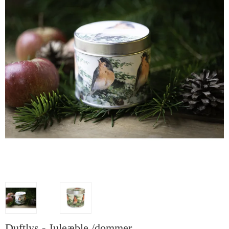
Duftlys - Juleæble /dommer