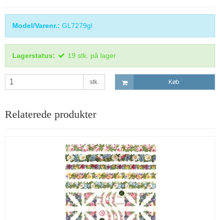
Model/Varenr.:
GL7279gl
Lagerstatus:
19
stk.
på lager
stk.
Køb
Relaterede produkter