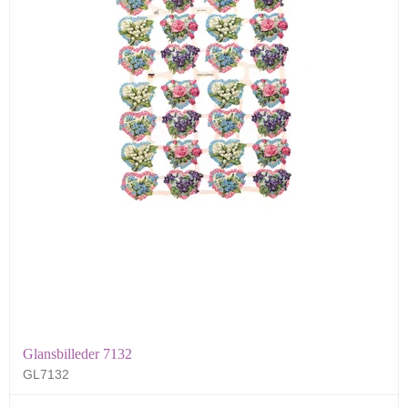
Glansbilleder 7132
GL7132