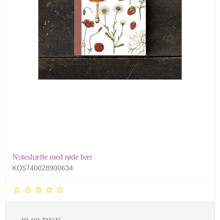
Noteshæfte med røde bær
KO5740028900634