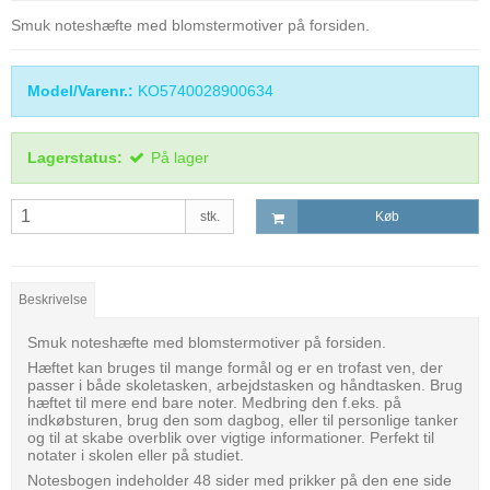
Smuk noteshæfte med blomstermotiver på forsiden.
Model/Varenr.:
KO5740028900634
Lagerstatus:
På lager
stk.
Køb
Beskrivelse
Smuk noteshæfte med blomstermotiver på forsiden.
Hæftet kan bruges til mange formål og er en trofast ven, der
passer i både skoletasken, arbejdstasken og håndtasken. Brug
hæftet til mere end bare noter. Medbring den f.eks. på
indkøbsturen, brug den som dagbog, eller til personlige tanker
og til at skabe overblik over vigtige informationer. Perfekt til
notater i skolen eller på studiet.
Notesbogen indeholder 48 sider med prikker på den ene side