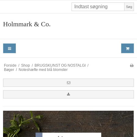
Søg
Holmmark & Co.
Forside
/
Shop
/
BRUGSKUNST OG NOSTALGI
/
Bøger
/
Noteshæfte med blå blomster