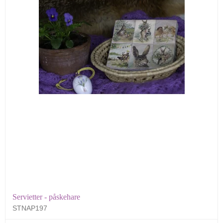
Servietter - påskehare
STNAP197