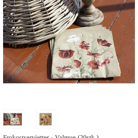
Frokostservietter - Valmue (20stk.)